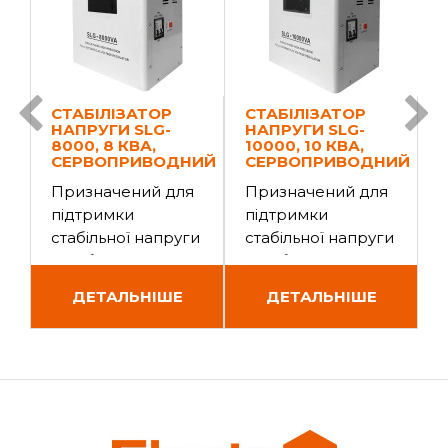
СТАБІЛІЗАТОР
СТАБІЛІЗАТОР
НАПРУГИ SLG-
НАПРУГИ SLG-
8000, 8 КВА,
10000, 10 КВА,
5
СЕРВОПРИВОДНИЙ
СЕРВОПРИВОДНИЙ
Призначений для
Призначений для
підтримки
підтримки
стабільної напруги
стабільної напруги
с
в побутових
в побутових
в
електромережах (
електромережах (
ДЕТАЛЬНІШЕ
ДЕТАЛЬНІШЕ
з номінальною
з номінальною
з
напругою 220..
напругою 220..
н