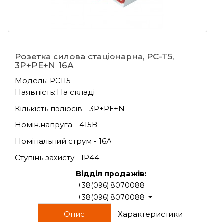
Розетка силова стаціонарна, РС-115,
3P+PE+N, 16А
Модель: PC115
Наявність: На складі
Кількість полюсів - 3P+PE+N
Номін.напруга - 415В
Номінальний струм - 16А
Ступінь захисту - IP44
Відділ продажів:
+38(096) 8070088
+38(096) 8070088
Опис
Характеристики