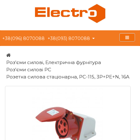
+38(096) 8070088
+38(093) 8070088
Роз'єми силові, Електрична фурнітура
Роз'єми силові РС
Розетка силова стаціонарна, РС-115, 3P+PE+N, 16А