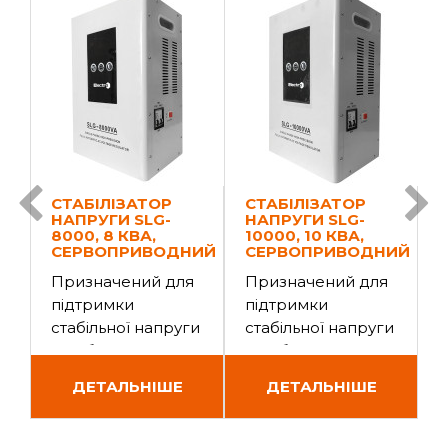
СТАБІЛІЗАТОР
СТАБІЛІЗАТОР
НАПРУГИ SLG-
НАПРУГИ SLG-
8000, 8 КВА,
10000, 10 КВА,
5
СЕРВОПРИВОДНИЙ
СЕРВОПРИВОДНИЙ
Призначений для
Призначений для
підтримки
підтримки
стабільної напруги
стабільної напруги
с
в побутових
в побутових
в
електромережах (
електромережах (
ДЕТАЛЬНІШЕ
ДЕТАЛЬНІШЕ
з номінальною
з номінальною
з
напругою 220..
напругою 220..
н