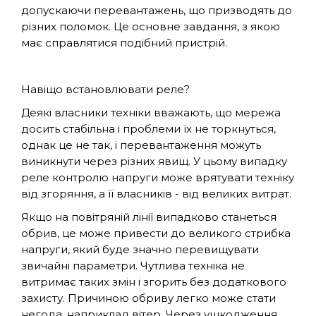
допускаючи перевантажень, що призводять до
різних поломок. Це основне завдання, з якою
має справлятися подібний пристрій.
Навіщо встановлювати реле?
Деякі власники техніки вважають, що мережа
досить стабільна і проблеми їх не торкнуться,
однак це не так, і перевантаження можуть
виникнути через різних явищ. У цьому випадку
реле контролю напруги може врятувати техніку
від згоряння, а її власників - від великих витрат.
Якщо на повітряній лінії випадково станеться
обрив, це може привести до великого стрибка
напруги, який буде значно перевищувати
звичайні параметри. Чутлива техніка не
витримає таких змін і згорить без додаткового
захисту. Причиною обриву легко може стати
негода, наприклад вітер. Через ушкодження