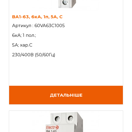
ВА1-63, 6кА, 1п, 5А, C
Артикул : 60VA63C1005
6кА; 1 пол.;
5А; хар.C
230/400В (50/60Гц)
ДЕТАЛЬНІШЕ