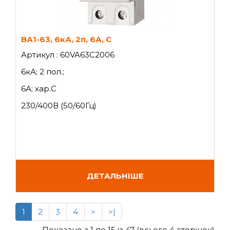
ВА1-63, 6кА, 2п, 6А, C
Артикул : 60VA63C2006
6кА; 2 пол.;
6А; хар.C
230/400В (50/60Гц)
ДЕТАЛЬНІШЕ
1
2
3
4
>
>|
Показано з 1 по 15 із 47 (всього 4 сторінок)