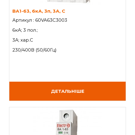
ВА1-63, 6кА, 3п, 3А, C
Артикул : 60VA63C3003
6кА; 3 пол.;
3А; хар.C
230/400В (50/60Гц)
ДЕТАЛЬНІШЕ