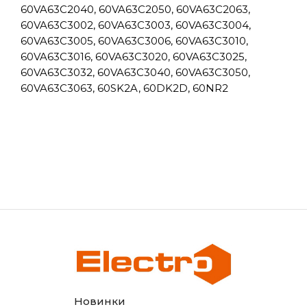
60VA63C2040, 60VA63C2050, 60VA63C2063,
60VA63C3002, 60VA63C3003, 60VA63C3004,
60VA63C3005, 60VA63C3006, 60VA63C3010,
60VA63C3016, 60VA63C3020, 60VA63C3025,
60VA63C3032, 60VA63C3040, 60VA63C3050,
60VA63C3063, 60SK2A, 60DK2D, 60NR2
Ми підберемо Вам аналоги для заміщення
обладнання інших виробників та марок: ba47-
27, ва47-29, easy9, rx3, ва63, pl4, e.mcb.stand,
dz47-63, ycb6h, ycb6, ycb6n, basic, bm, hl, nxb, nb1,
dz47-60, dz158
Новинки