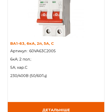
ВА1-63, 6кА, 2п, 5А, C
Артикул : 60VA63C2005
6кА; 2 пол.;
5А; хар.C
230/400В (50/60Гц)
ДЕТАЛЬНІШЕ