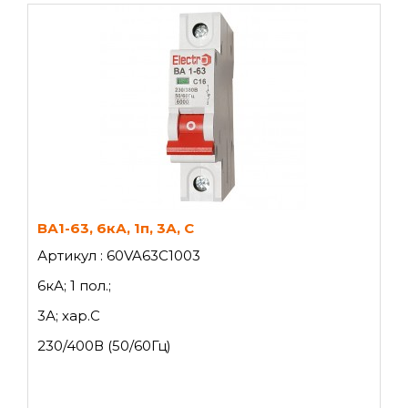
ВА1-63, 6кА, 1п, 3А, C
Артикул : 60VA63C1003
6кА; 1 пол.;
3А; хар.C
230/400В (50/60Гц)