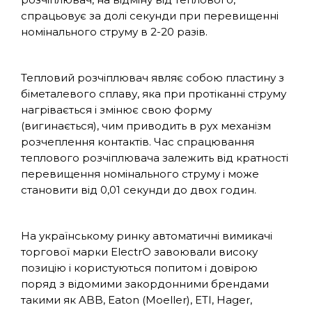
спрацьовує за долі секунди при перевищенні
номінального струму в 2-20 разів.
Тепловий розчіплювач являє собою пластину з
біметалевого сплаву, яка при протіканні струму
нагрівається і змінює свою форму
(вигинається), чим приводить в рух механізм
розчеплення контактів. Час спрацювання
теплового розчіплювача залежить від кратності
перевищення номінального струму і може
становити від 0,01 секунди до двох годин.
На українському ринку автоматичні вимикачі
торгової марки ElectrO завоювали високу
позицію і користуються попитом і довірою
поряд з відомими закордонними брендами
такими як ABB, Eaton (Moeller), ETI, Hager,