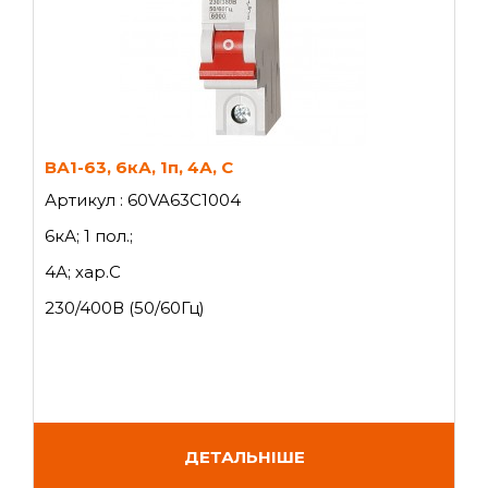
ВА1-63, 6кА, 1п, 4А, C
Артикул : 60VA63C1004
6кА; 1 пол.;
4А; хар.C
230/400В (50/60Гц)
ДЕТАЛЬНІШЕ