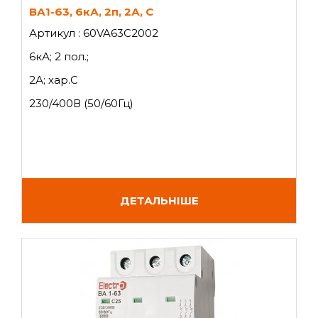
ВА1-63, 6кА, 2п, 2А, C
Артикул : 60VA63C2002
6кА; 2 пол.;
2А; хар.C
230/400В (50/60Гц)
ДЕТАЛЬНІШЕ