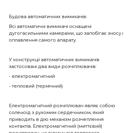
Будова автоматичних вимикачів:
Всі автоматичні вимикачі оснащені
дугогасильними камерами, що запобігає зносу і
оплавлення самого апарату.
У конструкції автоматичних вимикачів
застосовані два види розчіплювачів:
- електромагнітний
- тепловий (термічний)
Електромагнітний розчіплювач являє собою
соленоїд з рухомим сердечником, який
приводить в дію механізм розчеплення
контактів. Електромагнітний (миттєвий)
розчіплювач, на відміну від теплового,