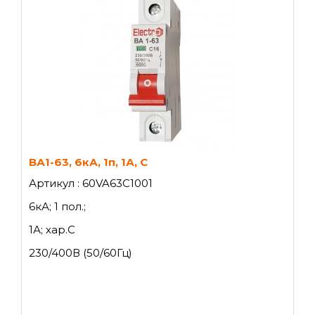
ВА1-63, 6кА, 1п, 1А, C
Артикул : 60VA63C1001
6кА; 1 пол.;
1А; хар.C
230/400В (50/60Гц)