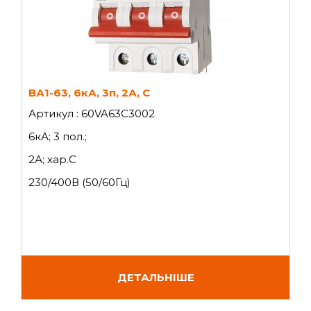
ВА1-63, 6кА, 3п, 2А, C
Артикул : 60VA63C3002
6кА; 3 пол.;
2А; хар.C
230/400В (50/60Гц)
ДЕТАЛЬНІШЕ