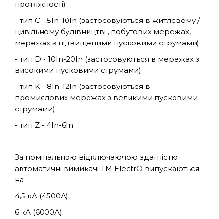
протяжності)
- тип C - 5In-10In (застосовуються в житловому /
цивільному будівництві , побутових мережах,
мережах з підвищеними пусковими струмами)
- тип D - 10In-20In (застосовуються в мережах з
високими пусковими струмами)
- тип K - 8In-12In (застосовуються в
промислових мережах з великими пусковими
струмами)
- тип Z - 4In-6In
За номінальною відключаючою здатністю
автоматичні вимикачі TM ElectrO випускаються
на
4,5 кА (4500А)
6 кА (6000А)