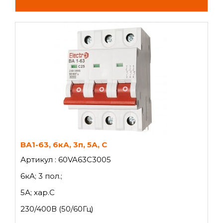
ВА1-63, 6кА, 3п, 5А, C
Артикул : 60VA63C3005
6кА; 3 пол.;
5А; хар.C
230/400В (50/60Гц)