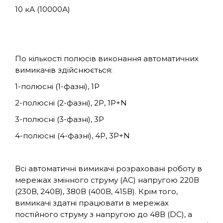
10 кА (10000А)
По кількості полюсів виконання автоматичних
вимикачів здійснюється:
1-полюсні (1-фазні), 1P
2-полюсні (2-фазні), 2P, 1P+N
3-полюсні (3-фазні), 3P
4-полюсні (4-фазні), 4P, 3P+N
Всі автоматичні вимикачі розраховані роботу в
мережах змінного струму (АС) напругою 220В
(230В, 240В), 380В (400В, 415В). Крім того,
вимикачі здатні працювати в мережах
постійного струму з напругою до 48В (DC), а