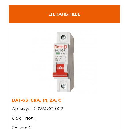
ДЕТАЛЬНІШЕ
ВА1-63, 6кА, 1п, 2А, C
Артикул : 60VA63C1002
6кА; 1 пол.;
2А; хар.C