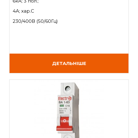
6кА; 3 пол.;
4А; хар.C
230/400В (50/60Гц)
ДЕТАЛЬНІШЕ