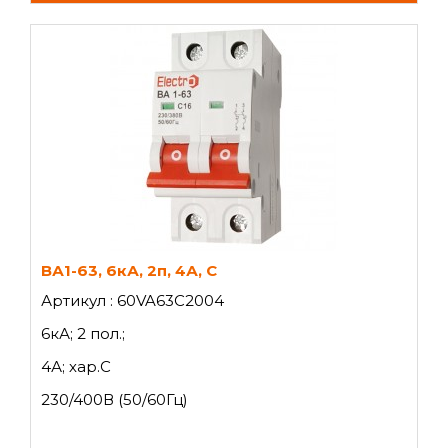
ВА1-63, 6кА, 2п, 4А, C
Артикул : 60VA63C2004
6кА; 2 пол.;
4А; хар.C
230/400В (50/60Гц)